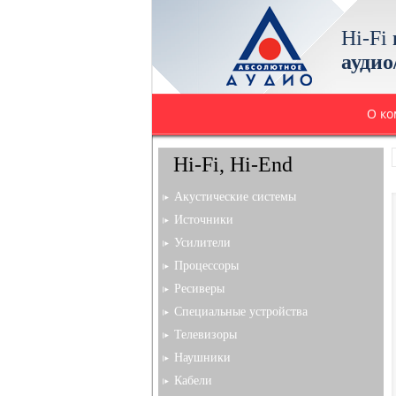
Hi-Fi
аудио
О к
Hi-Fi, Hi-End
Акустические системы
Источники
Усилители
Процессоры
Ресиверы
Специальные устройства
Телевизоры
Наушники
Кабели