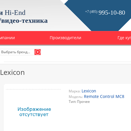
и
Hi-End
995-10-80
+7 (495)
/видео-техника
омпании
Производители
Где ку
Выбрать бренд...
Lexicon
Lexicon
Марка:
Remote Control MC8
Модель:
Тип: Прочее