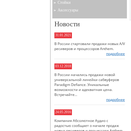
Стойки
Аксессуары
Новости
31.01.2021
В России стартовали продажи новых A/V
ресиверов и процессоров Anthem.
подробнее
03.12.2018
В России начались продажи новой
универсальной линейки сабвуферов
Paradigm Defiance. Уникальные
возможности и адекватная цена.
Встречайте...
подробнее
24.05.2016
Компания Абсолютное Аудио с
радостью сообщает о начале продаж
новых ресиверов и процессора Anthem