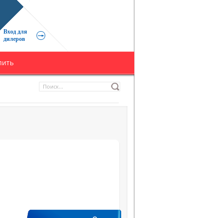
Вход для
дилеров
пить