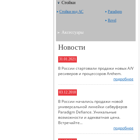
Стойки
Стойки под АС
Paradigm
Revel
Аксессуары
Новости
31.01.2021
В России стартовали продажи новых A/V
ресиверов и процессоров Anthem.
подробнее
03.12.2018
В России начались продажи новой
универсальной линейки сабвуферов
Paradigm Defiance. Уникальные
возможности и адекватная цена.
Встречайте...
подробнее