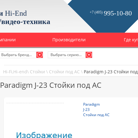
и
Hi-End
995-10-80
+7 (495)
/видео-техника
омпании
Производители
Где ку
Выбрать бренд...
Выбрать серию...
Hi-Fi,Hi-end
\
Стойки
\
Стойки под АС
\
Paradigm J-23 Стойки под
Paradigm J-23 Стойки под АС
Paradigm
J-23
Стойки под АС