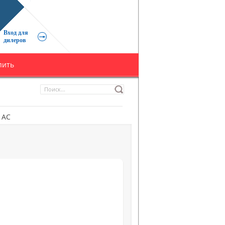
Вход для
дилеров
пить
 АС