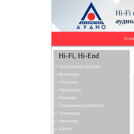
Hi-Fi
аудио
О к
Hi-Fi, Hi-End
Акустические системы
Источники
Усилители
Процессоры
Ресиверы
Специальные устройства
Телевизоры
Наушники
Кабели