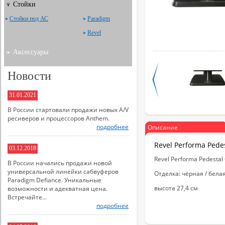
Стойки
Стойки под АС
Paradigm
Revel
Аксессуары
Новости
31.01.2021
В России стартовали продажи новых A/V
ресиверов и процессоров Anthem.
подробнее
Описание
Revel Performa Pede
03.12.2018
Revel Performa Pedestal
В России начались продажи новой
универсальной линейки сабвуферов
Отделка: чёрная / бела
Paradigm Defiance. Уникальные
высота 27,4 см
возможности и адекватная цена.
Встречайте...
подробнее