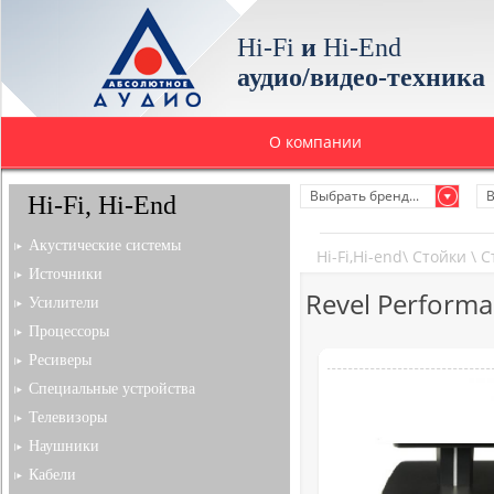
Hi-Fi
и
Hi-End
аудио/видео-техника
О компании
Выбрать бренд...
В
Hi-Fi, Hi-End
Акустические системы
Hi-Fi,Hi-end
\
Стойки
\
С
Источники
Revel Perform
Усилители
Процессоры
Ресиверы
Специальные устройства
Телевизоры
Наушники
Кабели